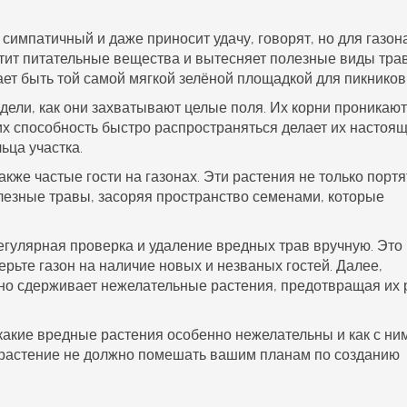
симпатичный и даже приносит удачу, говорят, но для газон
атит питательные вещества и вытесняет полезные виды трав
ет быть той самой мягкой зелёной площадкой для пикников
дели, как они захватывают целые поля. Их корни проникают
т их способность быстро распространяться делает их настоя
ьца участка.
также частые гости на
газонах
. Эти растения не только портя
олезные
травы
, засоряя пространство семенами, которые
егулярная проверка и удаление вредных трав вручную. Это
рьте газон на наличие новых и незваных гостей. Далее,
но сдерживает нежелательные растения, предотвращая их 
какие
вредные растения
особенно нежелательны и как с ни
о растение не должно помешать вашим планам по созданию