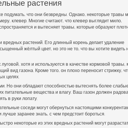
ельные растения
е подумать, что они безвредны. Однако, некоторые
травы
м
еру, клевер. Многие считают, что клевер выглядит мило,
аспространяется и вытесняет травы, которые образуют плот
ди
вредных растений
. Его длинный корень делает удаление
сыщенный жёлтый цвет, но это не то, что вы хотите видеть 
луговой, хотя и используются в качестве кормовой травы, 
ий вид газона. Кроме того, он плохо переносит стрижку, ч
ых целях.
ми. Но они обладают способностью вытеснять более слабы
их питательные вещества и влагу. Ваш газон должен радов
ть в руки лопату.
ательные соседи могут обернуться настоящими конкурента
 лучше заранее знать, с чем предстоит бороться.
быстро некоторые из этих
вредных растений
могут разрастат