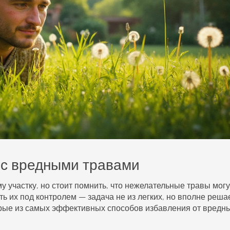
 с вредными травами
у участку, но стоит помнить, что нежелательные
травы
могу
ь их под контролем — задача не из легких, но вполне реша
орые из самых эффективных способов избавления от
вредн