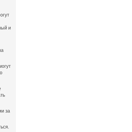
огут
ный и
на
могут
то
е
ать
ми за
ься,