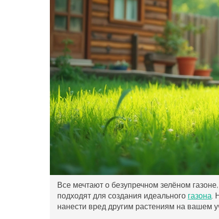
Все мечтают о безупречном зелёном газоне,
подходят для создания идеального
газона
.
нанести вред другим растениям на вашем у