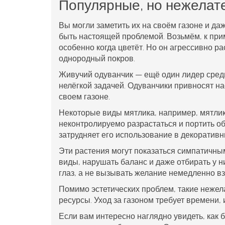
Популярные, но нежелат
Вы могли заметить их на своём
газоне
и даж
быть настоящей проблемой. Возьмём, к прим
особенно когда цветёт. Но он агрессивно р
однородный покров.
Живучий одуванчик — ещё один лидер сре
нелёгкой задачей. Одуванчики привносят на
своем
газоне
.
Некоторые виды мятлика, например, мятлик 
неконтролируемо разрастаться и портить общ
затрудняет его использование в декоративн
Эти
растения
могут показаться симпатичны
виды, нарушать баланс и даже отбирать у н
глаз, а не вызывать желание немедленно взя
Помимо эстетических проблем, такие нежел
ресурсы.
Уход за газоном
требует времени, и
Если вам интересно наглядно увидеть, как 