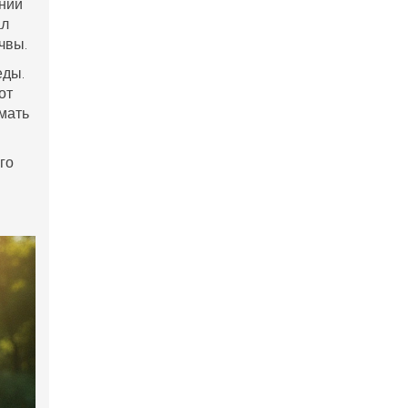
шний
ал
чвы.
еды.
Вот
мать
го