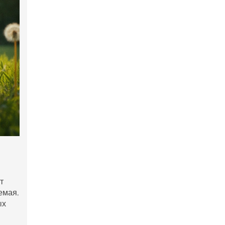
т
емая,
ых