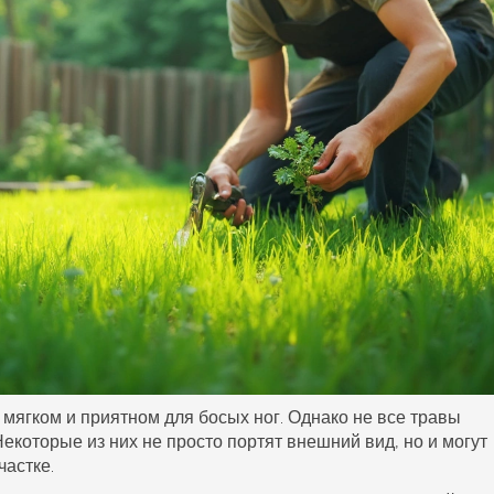
 мягком и приятном для босых ног. Однако не все травы
 Некоторые из них не просто портят внешний вид, но и могут
частке.