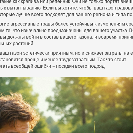
 такие как крапива или репейник. Они не только портят вне
ть к вытаптыванию. Если вы хотите, чтобы ваш
газон
радов
которые лучше всего подходят для вашего региона и типа по
огие агрессивные травы более устойчивы к изменениям ср
ем те, что изначально предназначены для вашего
участка
. 
авы должны войти в состав вашего газона, и вовремя прини
ьных растений.
т ваш
газон
эстетически приятным, но и снижает затраты на е
становится проще и менее трудозатратным. Так что стоит
егать всеобщей ошибки – посадки всего подряд.