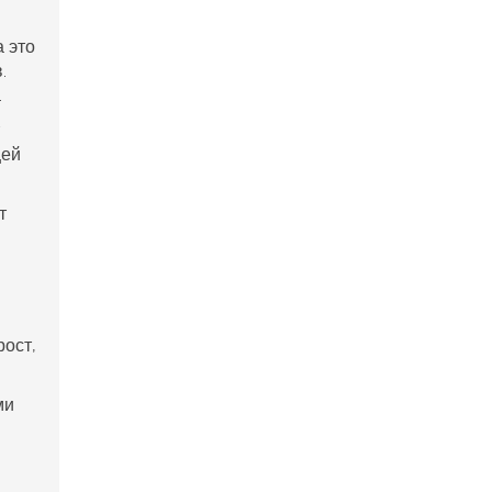
а это
.
.
щей
т
рост,
ми