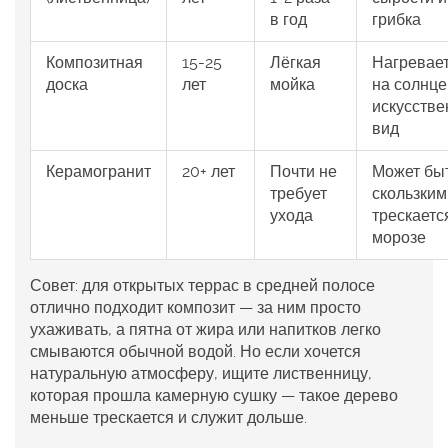
в год
грибка
Композитная
15-25
Лёгкая
Нагревае
доска
лет
мойка
на солнце
искусств
вид
Керамогранит
20+ лет
Почти не
Может бы
требует
скользким
ухода
трескаетс
морозе
Совет: для открытых террас в средней полосе
отлично подходит композит — за ним просто
ухаживать, а пятна от жира или напитков легко
смываются обычной водой. Но если хочется
натуральную атмосферу, ищите лиственницу,
которая прошла камерную сушку — такое дерево
меньше трескается и служит дольше.