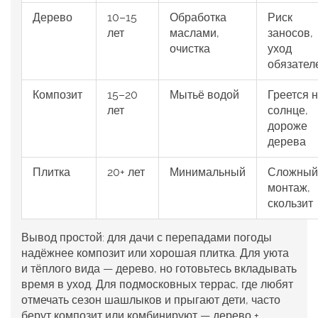
Дерево
10–15
Обработка
Риск
лет
маслами,
заносов,
очистка
уход
обязател
Композит
15–20
Мытьё водой
Греется 
лет
солнце,
дороже
дерева
Плитка
20+ лет
Минимальный
Сложный
монтаж,
скользит
Вывод простой: для дачи с перепадами погоды
надёжнее композит или хорошая плитка. Для уюта
и тёплого вида — дерево, но готовьтесь вкладывать
время в уход. Для подмосковных террас, где любят
отмечать сезон шашлыков и прыгают дети, часто
берут композит или комбинируют — дерево +