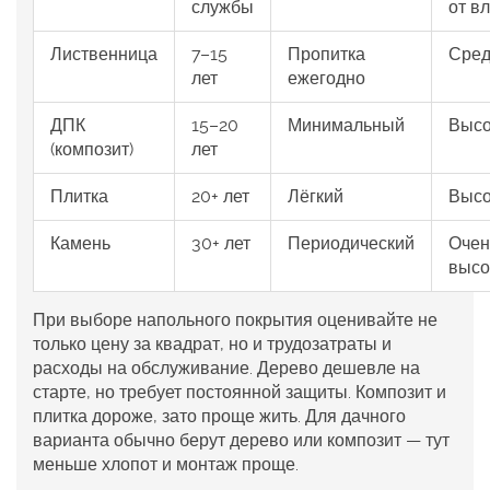
службы
от в
Лиственница
7–15
Пропитка
Сред
лет
ежегодно
ДПК
15–20
Минимальный
Высо
(композит)
лет
Плитка
20+ лет
Лёгкий
Высо
Камень
30+ лет
Периодический
Очен
высо
При выборе напольного покрытия оценивайте не
только цену за квадрат, но и трудозатраты и
расходы на обслуживание. Дерево дешевле на
старте, но требует постоянной защиты. Композит и
плитка дороже, зато проще жить. Для дачного
варианта обычно берут дерево или композит — тут
меньше хлопот и монтаж проще.