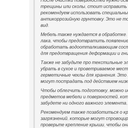
После очистки поверхностей нужно осм
трещины или сколы, стоит исправить 
рекомендуем использовать специальны
антикоррозийную грунтовку. Это не то
вид.
Мебель также нуждается в обработке
лака, чтобы предотвратить появлени
обработать водоотталкивающим соста
для предотвращения деформации и гние
Также не забудьте про текстильные эл
убрать в сухое и проветриваемое мест
герметичные чехлы для хранения. Это
могут пострадать под действием низ
Чтобы облегчить подготовку, можно ис
предметов мебели и поверхностей, кот
забудете ни одного важного элемента,
Рекомендуем также позаботиться о кр
загрязнений, которые могут спровоци
проверьте крепление крыши, чтобы она