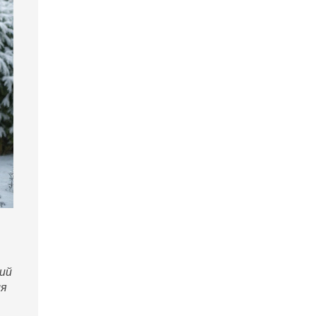
ий
ля