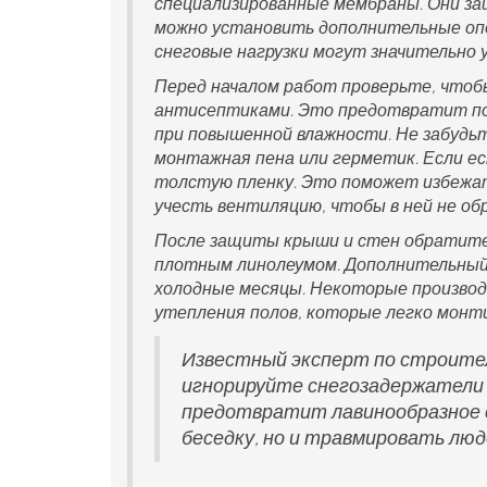
специализированные мембраны. Они за
можно установить дополнительные опо
снеговые нагрузки могут значительно 
Перед началом работ проверьте, что
антисептиками. Это предотвратит поя
при повышенной влажности. Не забудьт
монтажная пена или герметик. Если е
толстую пленку. Это поможет избежат
учесть вентиляцию, чтобы в ней не об
После защиты крыши и стен обратите 
плотным линолеумом. Дополнительный 
холодные месяцы. Некоторые произво
утепления полов, которые легко монт
Известный эксперт по строите
игнорируйте снегозадержатели
предотвратит лавинообразное с
беседку, но и травмировать люд