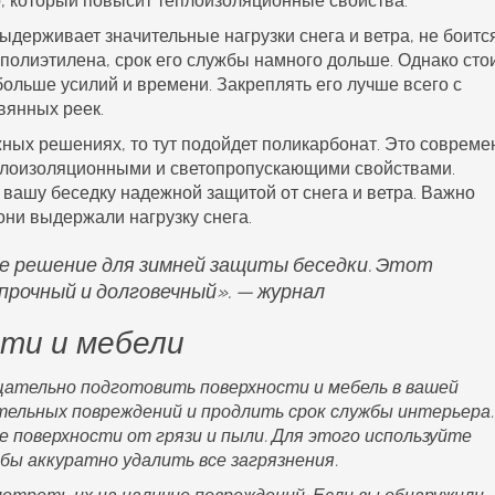
, который повысит теплоизоляционные свойства.
держивает значительные нагрузки снега и ветра, не боитс
полиэтилена, срок его службы намного дольше. Однако сто
 больше усилий и времени. Закреплять его лучше всего с
вянных реек.
жных решениях, то тут подойдет поликарбонат. Это соврем
плоизоляционными и светопропускающими свойствами.
вашу беседку надежной защитой от снега и ветра. Важно
они выдержали нагрузку снега.
 решение для зимней защиты беседки. Этот
 прочный и долговечный». — журнал
ти и мебели
щательно подготовить поверхности и
мебель
в вашей
тельных повреждений и продлить срок службы интерьера.
 поверхности от грязи и пыли. Для этого используйте
ы аккуратно удалить все загрязнения.