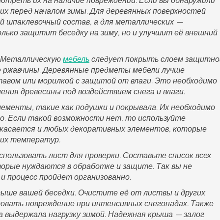
отреть их на наличие повреждений. Если вы обнаружили
их перед началом зимы. Для деревянных поверхностей
й шпаклевочный состав, а для металлических —
лько защитит беседку на зиму, но и улучшит её внешний
. Металлическую
мебель
следует покрыть слоем защитно
е ржавчины. Деревянные предметы мебели лучше
вом или морилкой с защитой от влаги. Это необходимо
ния древесины под воздействием снега и влаги.
ементы, такие как подушки и покрывала. Их необходимо
о. Если такой возможности нет, то используйте
 касается и любых декоративных элементов, которые
ких температур.
пользовать лист для проверки. Составьте список всех
орые нуждаются в обработке и защите. Так вы не
 и процесс пройдет организованно.
ыше вашей беседки. Очистите её от листвы и других
ровать повреждение при интенсивных снегопадах. Также
 выдержала нагрузку зимой. Надежная крыша — залог