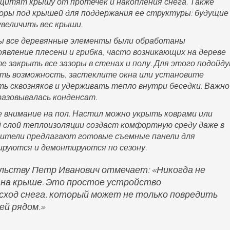
щитят крышу от протечек и накопления снега. Также
ры под крышей для поддержания ее структуры: будущие
увеличить вес крыши.
бы все деревянные элементы были обработаны
вление плесени и грибка, часто возникающих на дереве
е закрыть все зазоры в стенах и полу. Для этого подойд
сть возможность, застеклите окна или установите
ь сквозняков и удерживать тепло внутри беседки. Важно
разовывалась конденсат.
внимание на пол. Настил можно укрыть коврами или
слой теплоизоляции создаст комфортную среду даже в
дители предлагают готовые съемные панели для
ируются и демонтируются по сезону.
льству Петр Иванович отмечает: «Никогда не
 на крыше. Это простое устройство
ход снега, который может не только повредить
ей рядом.»