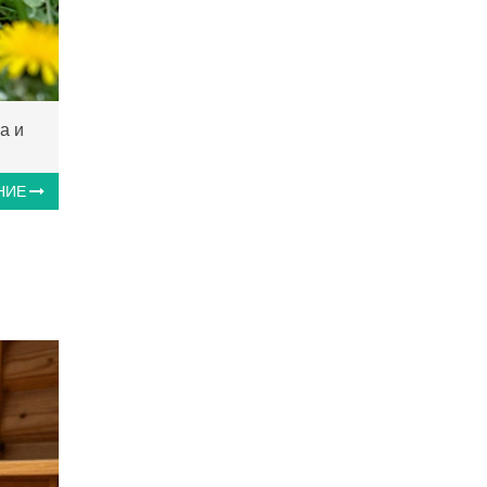
а и
НИЕ