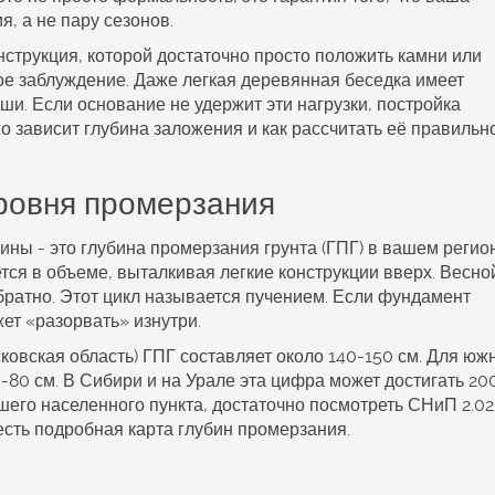
, а не пару сезонов.
онструкция, которой достаточно просто положить камни или
ое заблуждение. Даже легкая деревянная беседка имеет
ыши. Если основание не удержит эти нагрузки, постройка
о зависит глубина заложения и как рассчитать её правильн
уровня промерзания
ины - это
глубина промерзания грунта
(
ГПГ
) в вашем регио
тся в объеме, выталкивая легкие конструкции вверх. Весно
обратно. Этот цикл называется пучением. Если фундамент
ет «разорвать» изнутри.
ковская область) ГПГ составляет около 140-150 см. Для юж
0-80 см. В Сибири и на Урале эта цифра может достигать 20
шего населенного пункта, достаточно посмотреть СНиП 2.02
есть подробная карта глубин промерзания.