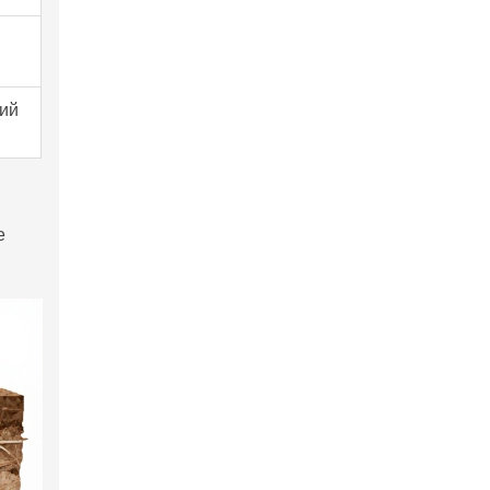
кий
е