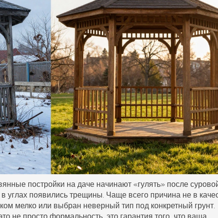
вянные постройки на даче начинают «гулять» после сурово
 в углах появились трещины. Чаще всего причина не в каче
ком мелко или выбран неверный тип под конкретный грунт.
это не просто формальность, это гарантия того, что ваша