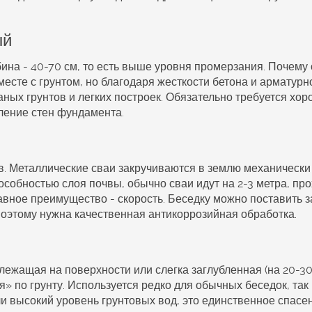
ый
бина - 40-70 см, то есть выше уровня промерзания. Почему
месте с грунтом, но благодаря жесткости бетона и арматур
аных грунтов и легких построек. Обязательно требуется хо
пление стен фундамента.
. Металлические сваи закручиваются в землю механически
собностью слоя почвы, обычно сваи идут на 2-3 метра, пр
авное преимущество - скорость. Беседку можно поставить з
 поэтому нужна качественная антикоррозийная обработка.
ежащая на поверхности или слегка заглубленная (на 20-30 
» по грунту. Используется редко для обычных беседок, так 
ли высокий уровень грунтовых вод, это единственное спасе