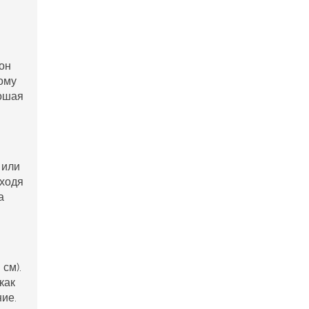
 он
ному
рошая
 или
оходя
а
см).
как
ние.