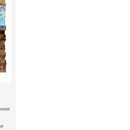
ения.
ая