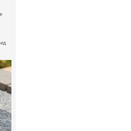
ле
вид