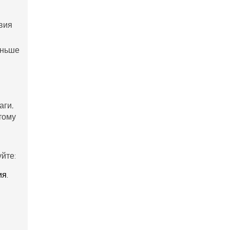
авия
еньше
аги,
тому
йте:
я.