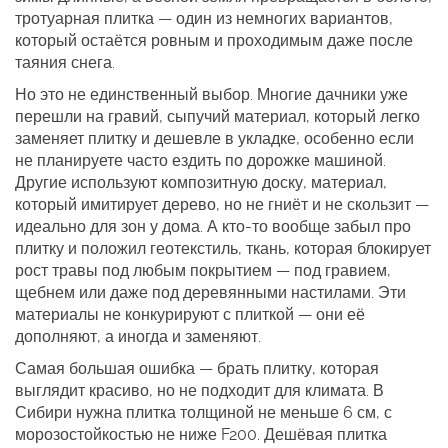
тротуарная плитка — один из немногих вариантов,
который остаётся ровным и проходимым даже после
таяния снега.
Но это не единственный выбор. Многие дачники уже
перешли на
гравий
,
сыпучий материал, который легко
заменяет плитку и дешевле в укладке
, особенно если
не планируете часто ездить по дорожке машиной.
Другие используют
композитную доску
,
материал,
который имитирует дерево, но не гниёт и не скользит
—
идеально для зон у дома. А кто-то вообще забыл про
плитку и положил
геотекстиль
,
ткань, которая блокирует
рост травы под любым покрытием
— под гравием,
щебнем или даже под деревянными настилами. Эти
материалы не конкурируют с плиткой — они её
дополняют, а иногда и заменяют.
Самая большая ошибка — брать плитку, которая
выглядит красиво, но не подходит для климата. В
Сибири нужна плитка толщиной не меньше 6 см, с
морозостойкостью не ниже F200. Дешёвая плитка