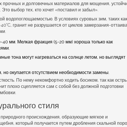
х прочных и долговечных материалов для мощения, устой
. Это выбор тех, кто хочет «поставил и забыл».
ой водопоглощаемостью. В условиях суровых зим, таких как
-40°C, гранит не разрушается от циклов замерзания-оттаив
ми.
-40 мм. Мелкая фракция (5-20 мм) хороша только как
ями.
ные тона могут нагреваться на солнце летом, но выглядят
 но окупается отсутствием необходимости замены.
сткость. По нему некомфортно ходить босиком, так как остр
анит плохо сцепляется сам с собой без должной подготовки
амбовки.
турального стиля
 природного происхождения, образующие мягкое и
т щебня, который получается путем дробления скальной пор