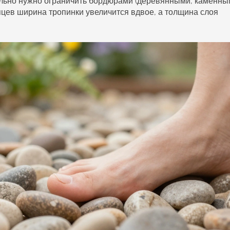
тельно нужно ограничить бордюрами (деревянными, каменн
яцев ширина тропинки увеличится вдвое, а толщина слоя