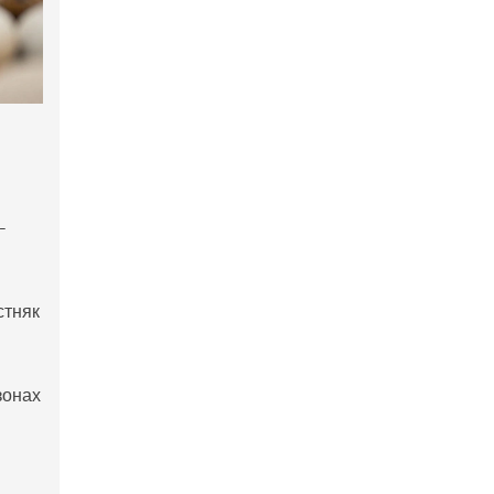
-
стняк
зонах