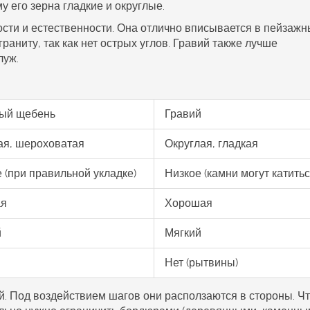
у его зерна гладкие и округлые.
сти и естественности. Она отлично вписывается в пейзаж
граниту, так как нет острых углов. Гравий также лучше
луж.
ный щебень
Гравий
ая, шероховатая
Округлая, гладкая
 (при правильной укладке)
Низкое (камни могут катитьс
ая
Хорошая
й
Мягкий
Нет (рытвины)
й. Под воздействием шагов они расползаются в стороны. Ч