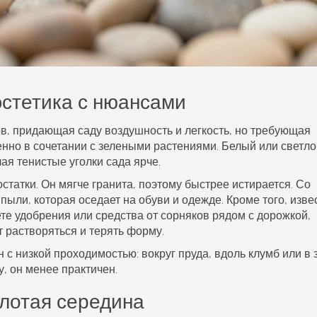
эстетика с нюансами
ов, придающая саду воздушность и легкость, но требующая
енно в сочетании с зелеными растениями. Белый или светло
ая тенистые уголки сада ярче.
татки. Он мягче гранита, поэтому быстрее истирается. Со
ыли, которая оседает на обуви и одежде. Кроме того, изве
ете удобрения или средства от сорняков рядом с дорожкой,
т растворяться и терять форму.
с низкой проходимостью: вокруг пруда, вдоль клумб или в 
у, он менее практичен.
лотая середина