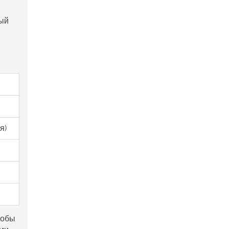
ный
я)
тобы