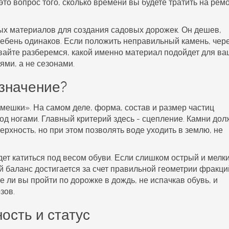
 это вопрос того, сколько времени вы будете тратить на рем
ых материалов для создания
садовых дорожек
. Он дешев,
щебень одинаков. Если положить неправильный камень, чере
вайте разберемся, какой именно материал подойдет для ва
ями, а не сезонами.
 значение?
амешки». На самом деле, форма, состав и размер частиц
д ногами. Главный критерий здесь - сцепление. Камни до
рхность, но при этом позволять воде уходить в землю, не
дет катиться под весом обуви. Если слишком острый и мелки
й баланс достигается за счет правильной геометрии фракци
те ли вы пройти по дорожке в дождь, не испачкав обувь, и
зов.
ость и статус