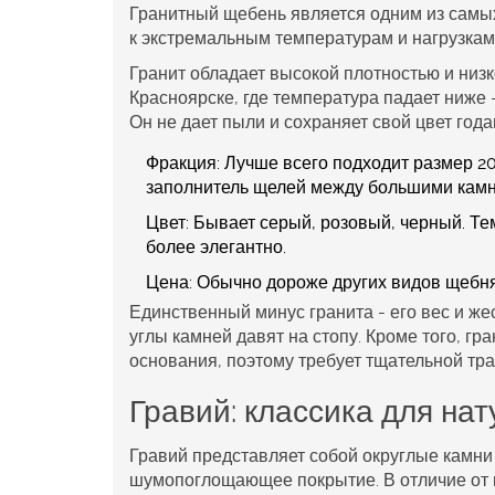
Гранитный щебень
является
одним из самы
к экстремальным температурам и нагрузкам
Гранит обладает высокой плотностью и низк
Красноярске, где температура падает ниже 
Он не дает пыли и сохраняет свой цвет года
Фракция:
Лучше всего подходит размер 20
заполнитель щелей между большими камн
Цвет:
Бывает серый, розовый, черный. Тем
более элегантно.
Цена:
Обычно дороже других видов щебня,
Единственный минус гранита - его вес и же
углы камней давят на стопу. Кроме того, гр
основания, поэтому требует тщательной тр
Гравий: классика для на
Гравий
представляет собой
округлые камни
шумопоглощающее покрытие
. В отличие о