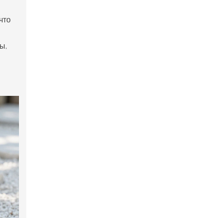
что
ы,