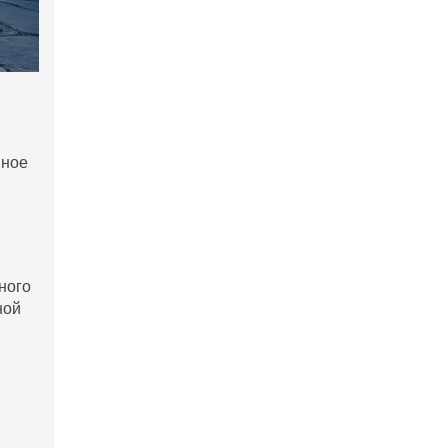
нное
ного
ной