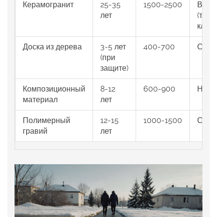
Керамогранит
25‑35
1500‑2500
Высо
лет
(треб
кладк
Доска из дерева
3‑5 лет
400‑700
Сред
(при
защите)
Композиционный
8‑12
600‑900
Низк
материал
лет
Полимерный
12‑15
1000‑1500
Сред
гравий
лет