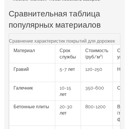
Сравнительная таблица
популярных материалов
Сравнение характеристик покрытий для дорожек
Материал
Срок
Стоимость
Слож
службы
(руб/м²)
укла
Гравий
5‑7 лет
120‑250
Низк
Галечник
10‑15
350‑600
Сред
лет
Бетонные плиты
20‑30
800‑1200
Высо
лет
(треб
фунд