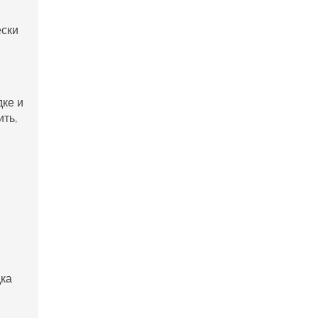
ески
дке и
ить,
дка