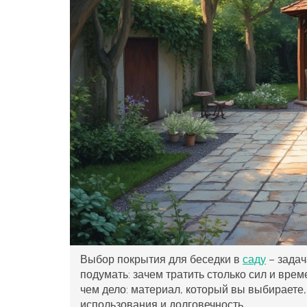
Выбор покрытия для беседки в
саду
– задач
подумать: зачем тратить столько сил и врем
чем дело: материал, который вы выбираете, 
использования и долговечность.