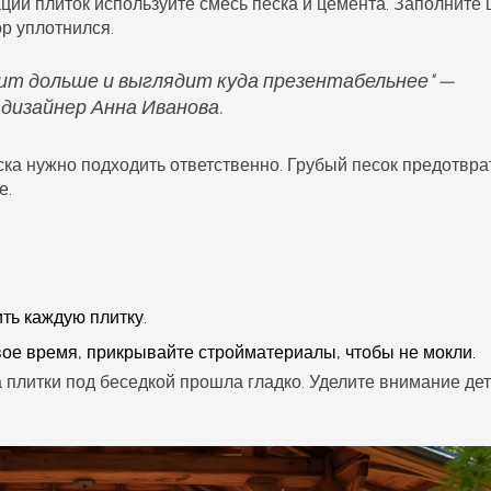
ации плиток используйте смесь песка и цемента. Заполните
ор уплотнился.
ит дольше и выглядит куда презентабельнее" —
изайнер Анна Иванова.
еска нужно подходить ответственно. Грубый песок предотвра
е.
ть каждую плитку.
вое время, прикрывайте стройматериалы, чтобы не мокли.
а плитки под
беседкой
прошла гладко. Уделите внимание де