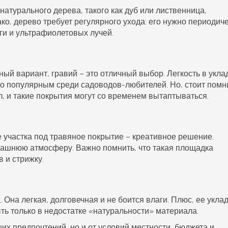
натурального дерева, такого как дуб или лиственница,
ко, дерево требует регулярного ухода: его нужно периодич
и и ультрафиолетовых лучей.
ный вариант, гравий – это отличный выбор. Легкость в укла
о популярным среди садоводов-любителей. Но, стоит помн
, и такие покрытия могут со временем вытаптываться.
е участка под травяное покрытие – креативное решение.
машнюю атмосферу. Важно помнить, что такая площадка
 и стрижку.
 Она легкая, долговечная и не боится влаги. Плюс, ее укла
ть только в недостатке «натуральности» материала.
ших предпочтений, но и от условий местности, бюджета и