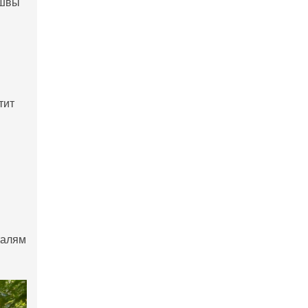
 швы
тит
талям