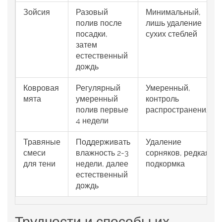
Зойсия
Разовый
Минимальный,
полив после
лишь удаление
посадки,
сухих стеблей
затем
естественный
дождь
Ковровая
Регулярный
Умеренный,
мята
умеренный
контроль
полив первые
распространения
4 недели
Травяные
Поддерживать
Удаление
смеси
влажность 2‑3
сорняков, редкая
для тени
недели, далее
подкормка
естественный
дождь
Трудности и способы их