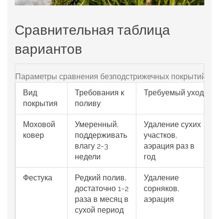
Сравнительная таблица
вариантов
Параметры сравнения безподстрижечных покрытий
Вид
Требования к
Требуемый уход
покрытия
поливу
Моховой
Умеренный,
Удаление сухих
ковер
поддерживать
участков,
влагу 2‑3
аэрация раз в
недели
год
Фестука
Редкий полив,
Удаление
достаточно 1‑2
сорняков,
раза в месяц в
аэрация
сухой период