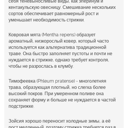
себя теневыносливые виды, как эперинум и
кентакульскую овесницу. Смешивание нескольких
сортов обеспечивает равномерный рост и
уменьшает необходимость стрижки.
Ковровая мята
(Mentha repens) образует
ароматный, низкорослый ковер, который часто
используется как альтернатива традиционной
траве. Она быстро заполняет пустоты и почти не
нуждается в стрижке, однако требует контроля,
чтобы не разрослась в клумбу.
Тимофеевка
(Phleum pratense) - многолетняя
трава, образующая плотный, но слегка более
высокий покров. При умеренном поливе она
сохраняет форму и больше не нуждается в частой
подстрижке.
Зойсия
хорошо переносит холодные зимы, а её
рост медленный, поэтому стрижка требуется раз в