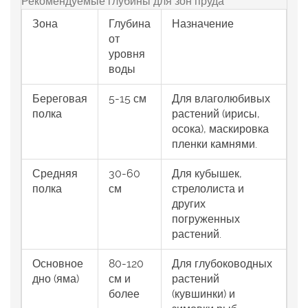
Рекомендуемые глубины для зон пруда
Зона
Глубина
Назначение
от
уровня
воды
Береговая
5-15 см
Для влаголюбивых
полка
растений (ирисы,
осока), маскировка
пленки камнями.
Средняя
30-60
Для кубышек,
полка
см
стрелолиста и
других
погруженных
растений.
Основное
80-120
Для глубоководных
дно (яма)
см и
растений
более
(кувшинки) и