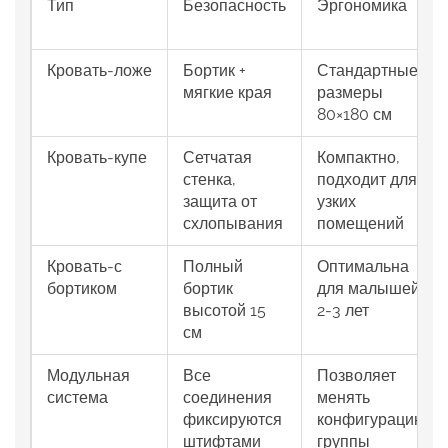
Тип
Безопасность
Эргономика
Кровать‑ложе
Бортик +
Стандартные
мягкие края
размеры
80×180 см
Кровать‑купе
Сетчатая
Компактно,
стенка,
подходит для
защита от
узких
схлопывания
помещений
Кровать‑с
Полный
Оптимальна
бортиком
бортик
для малышей
высотой 15
2‑3 лет
см
Модульная
Все
Позволяет
система
соединения
менять
фиксируются
конфигурацию
штифтами
группы