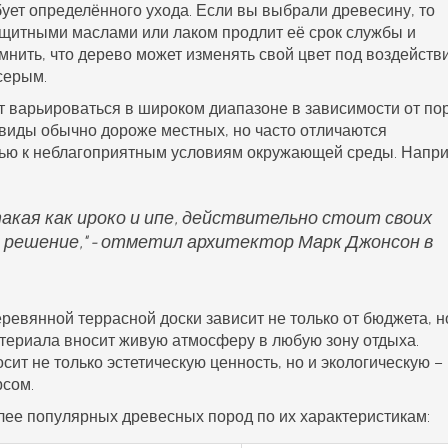
ует определённого ухода. Если вы выбрали древесину, то
защитными маслами или лаком продлит её срок службы и
омнить, что дерево может изменять свой цвет под воздейств
серым.
 варьироваться в широком диапазоне в зависимости от по
виды обычно дороже местных, но часто отличаются
ью к неблагоприятным условиям окружающей среды. Напр
такая как ироко и ипе, действительно стоит своих
е решение," - отметил архитектор Марк Джонсон в
еревянной террасной доски зависит не только от бюджета, н
атериала вносит живую атмосферу в любую зону отдыха.
т не только эстетическую ценность, но и экологическую –
рсом.
ее популярных древесных пород по их характеристикам: