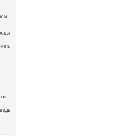
ием
роды
имер,
о и
 ведь