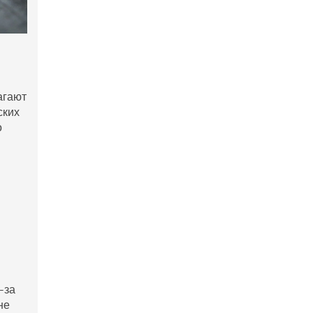
агают
ских
о
-за
не