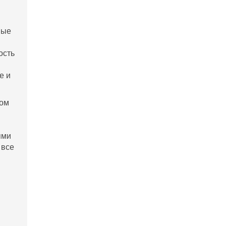
ные
ость
е и
том
ями
 все