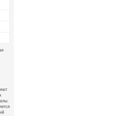
ая
ляют
к
алы,
яется
гий