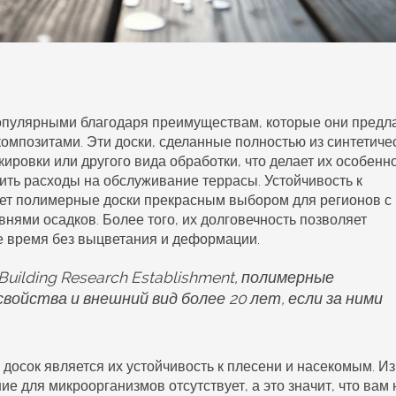
опулярными благодаря преимуществам, которые они предл
омпозитами. Эти доски, сделанные полностью из синтетиче
кировки или другого вида обработки, что делает их особенн
тить расходы на обслуживание террасы. Устойчивость к
ет полимерные доски прекрасным выбором для регионов с
ями осадков. Более того, их долговечность позволяет
е время без выцветания и деформации.
uilding Research Establishment, полимерные
ойства и внешний вид более 20 лет, если за ними
сок является их устойчивость к плесени и насекомым. Из
е для микроорганизмов отсутствует, а это значит, что вам 