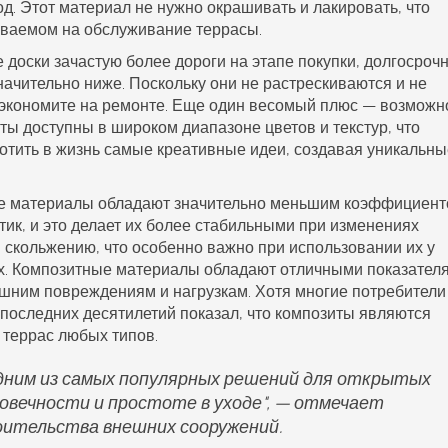
д. Этот материал не нужно окрашивать и лакировать, что
иваемом на обслуживание террасы.
 доски зачастую более дороги на этапе покупки, долгосроч
ачительно ниже. Поскольку они не растрескиваются и не
 экономите на ремонте. Еще один весомый плюс — возможн
ты доступны в широком диапазоне цветов и текстур, что
отить в жизнь самые креативные идеи, создавая уникальны
ые материалы обладают значительно меньшим коэффициен
ик, и это делает их более стабильными при изменениях
скольжению, что особенно важно при использовании их у
х.
Композитные материалы
обладают отличными показател
ешним повреждениям и нагрузкам. Хотя многие потребители
 последних десятилетий показал, что композиты являются
террас любых типов.
ним из самых популярных решений для открытых
овечности и простоте в уходе", — отмечает
оительства внешних сооружений.