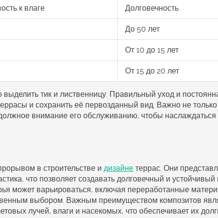
ость к влаге
Долговечность
До 50 лет
я
От 10 до 15 лет
я
От 15 до 20 лет
 выделить тик и лиственницу. Правильный уход и постоянн
террасы и сохранить её первозданный вид. Важно не только
 должное внимание его обслуживанию, чтобы наслаждаться
прорывом в строительстве и
дизайне
террас. Они представ
стика, что позволяет создавать долговечный и устойчивый 
рья может варьироваться, включая переработанные матери
ственным выбором. Важным преимуществом композитов явл
етовых лучей, влаги и насекомых, что обеспечивает их дол