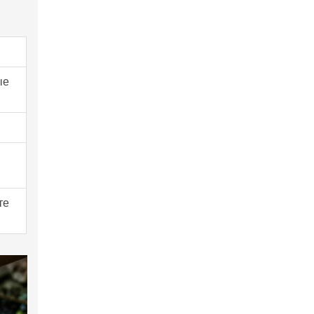
ые
те