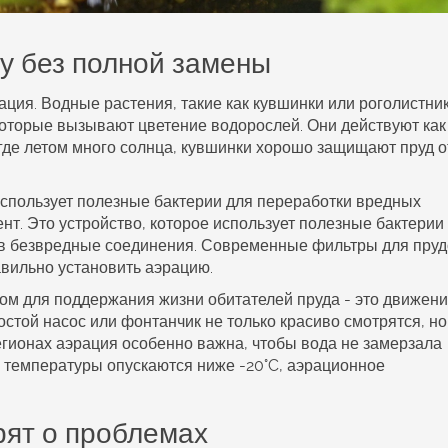
у без полной замены
ация. Водные растения, такие как кувшинки или роголистник
оторые вызывают цветение водорослей. Они действуют как
где летом много солнца, кувшинки хорошо защищают пруд о
использует полезные бактерии для переработки вредных
нт. Это устройство, которое использует полезные бактерии
 в безвредные соединения. Современные фильтры для пру
авильно установить аэрацию.
ом для поддержания жизни обитателей пруда
- это движен
стой насос или фонтанчик не только красиво смотрятся, но
гионах аэрация особенно важна, чтобы вода не замерзала
е температуры опускаются ниже -20°C, аэрационное
рят о проблемах