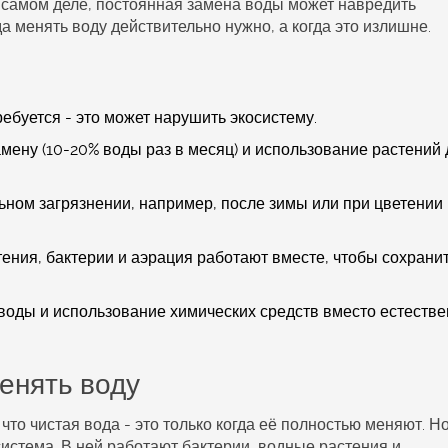
а самом деле, постоянная
замена воды
может навредить
а менять воду действительно нужно, а когда это излишне.
ебуется - это может нарушить экосистему.
мену (10-20% воды раз в месяц) и использование растений 
ьном загрязнении, например, после зимы или при цветении
ения, бактерии и аэрация работают вместе, чтобы сохрани
воды и использование химических средств вместо естеств
енять воду
то чистая вода - это только когда её полностью меняют. Н
система. В ней работают бактерии, водные растения и