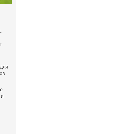
,
т
 для
дов
ие
 и