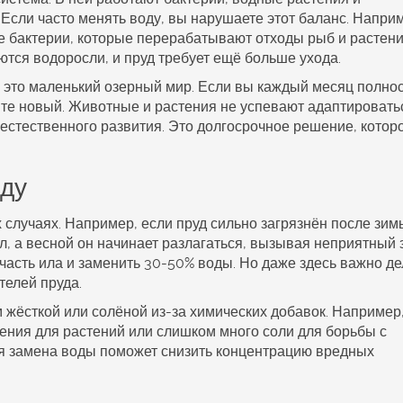
Если часто менять воду, вы нарушаете этот баланс. Напри
 бактерии, которые перерабатывают отходы рыб и растени
ются водоросли, и пруд требует ещё больше ухода.
 - это маленький озерный мир. Если вы каждый месяц полно
оите новый. Животные и растения не успевают адаптировать
 естественного развития. Это долгосрочное решение, котор
оду
случаях. Например, если пруд сильно загрязнён после зим
л, а весной он начинает разлагаться, вызывая неприятный 
 часть ила и заменить 30-50% воды. Но даже здесь важно де
телей пруда.
 жёсткой или солёной из-за химических добавок. Например
ния для растений или слишком много соли для борьбы с
ая замена воды поможет снизить концентрацию вредных