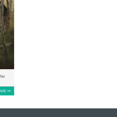
еты
НИЕ