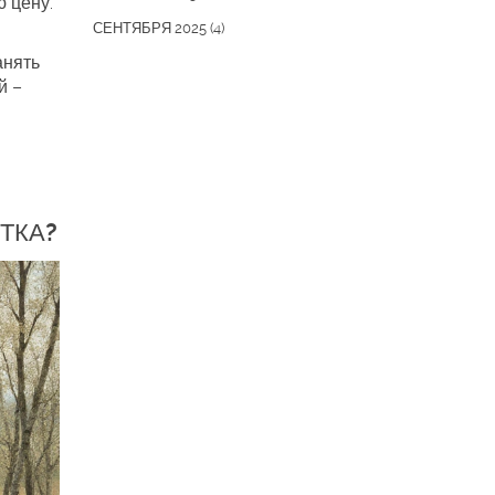
ю цену.
СЕНТЯБРЯ 2025
(4)
анять
й –
ТКА?