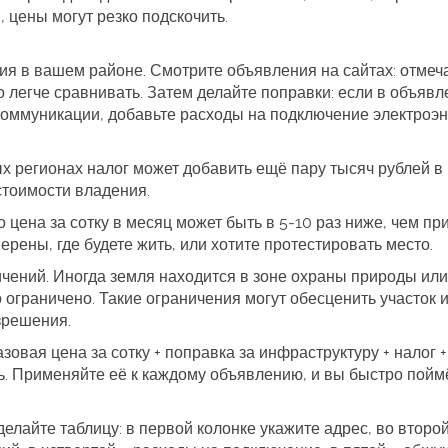
 цены могут резко подскочить.
я в вашем районе. Смотрите объявления на сайтах: отмеч
ыло легче сравнивать. Затем делайте поправки: если в объяв
 коммуникации, добавьте расходы на подключение электроэ
х регионах налог может добавить ещё пару тысяч рублей в 
стоимости владения.
о цена за сотку в месяц может быть в 5‑10 раз ниже, чем пр
верены, где будете жить, или хотите протестировать место.
ичений. Иногда земля находится в зоне охраны природы или
о ограничено. Такие ограничения могут обесценить участок 
зрешения.
овая цена за сотку + поправка за инфраструктуру + налог +
. Применяйте её к каждому объявлению, и вы быстро поймё
елайте таблицу: в первой колонке укажите адрес, во второй