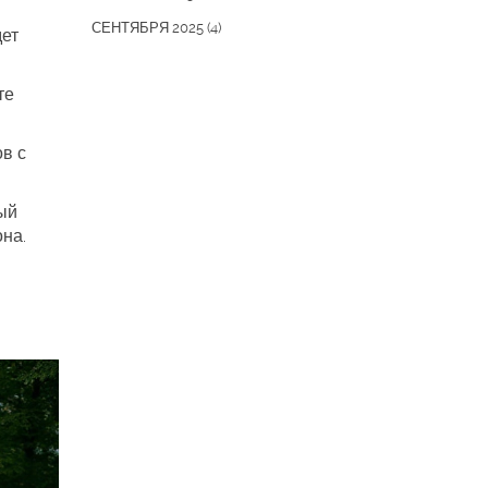
СЕНТЯБРЯ 2025
(4)
дет
те
в с
ый
она.