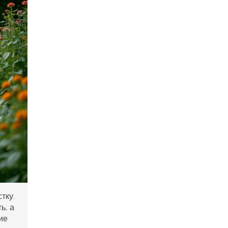
тку.
ь, а
ие