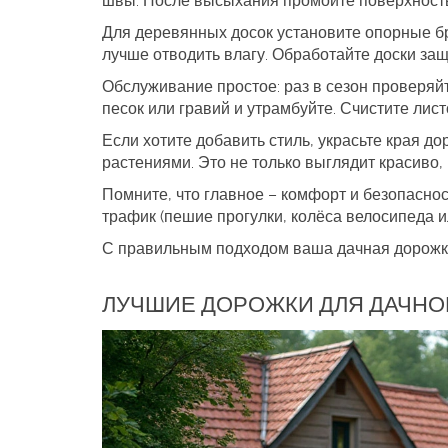
швы. После высыхания промойте поверхность
Для деревянных досок установите опорные бру
лучше отводить влагу. Обработайте доски защ
Обслуживание простое: раз в сезон проверяй
песок или гравий и утрамбуйте. Счистите лис
Если хотите добавить стиль, украсьте края д
растениями. Это не только выглядит красиво,
Помните, что главное – комфорт и безопасн
трафик (пешие прогулки, колёса велосипеда и
С правильным подходом ваша дачная дорожка
ЛУЧШИЕ ДОРОЖКИ ДЛЯ ДАЧНОГ