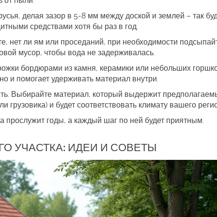
 от пыли.
сья, делая зазор в 5‑8 мм между доской и землей – так бу
итными средствами хотя бы раз в год.
те, нет ли ям или проседаний, при необходимости подсыпай
товой мусор, чтобы вода не задерживалась.
орожки бордюрами из камня, керамики или небольших горшко
 но и помогает удерживать материал внутри.
ость. Выбирайте материал, который выдержит предполагаем
ли грузовика) и будет соответствовать климату вашего реги
 прослужит годы, а каждый шаг по ней будет приятным.
О УЧАСТКА: ИДЕИ И СОВЕТЫ