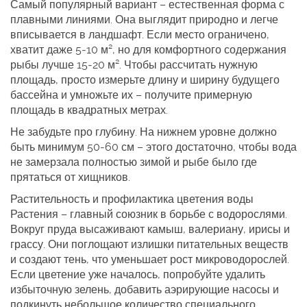
Самый популярный вариант – естественная форма с
плавными линиями. Она выглядит природно и легче
вписывается в ландшафт. Если место ограничено,
хватит даже 5‑10 м², но для комфортного содержания
рыбы лучше 15‑20 м². Чтобы рассчитать нужную
площадь, просто измерьте длину и ширину будущего
бассейна и умножьте их – получите примерную
площадь в квадратных метрах.
Не забудьте про глубину. На нижнем уровне должно
быть минимум 50‑60 см – этого достаточно, чтобы вода
не замерзала полностью зимой и рыбе было где
прятаться от хищников.
Растительность и профилактика цветения воды
Растения – главный союзник в борьбе с водорослями.
Вокруг пруда высаживают камыш, валериану, ирисы и
грассу. Они поглощают излишки питательных веществ
и создают тень, что уменьшает рост микроводорослей.
Если цветение уже началось, попробуйте удалить
избыточную зелень, добавить аэрирующие насосы и
подкинуть небольшое количество специального