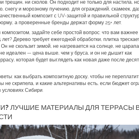
ни трещин, ни сколов. Он подходит не только для настила, н
, снегу и морозному пучению
, для ограждений, скамеек, д
качественный композит с UV-защитой и правильной структур
орму, а проверенные бренды держат форму 25+ лет.
 композитом, задайте себе простой вопрос: что вам важнее
5 лет? Дерево требует ежегодной обработки, плитка трескае
 Он не скользит зимой, не нагревается на солнце, не царапа
 не идеален — цена выше, чем у бруса, и он не дышит как
еррасу, которая будет выглядеть как новая даже после десят
веты: как выбрать композитную доску, чтобы не переплатить
обы не скрипела, и какие альтернативы есть, если бюджет огр
в условиях Сибири.
ГИ? ЛУЧШИЕ МАТЕРИАЛЫ ДЛЯ ТЕРРАСЫ 
СТИ