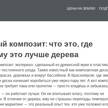
ЦЕНЫ НА ЗЕМЛЮ
ПОДГ
 композит: что это, где
му это лучше дерева
омпозит
,
материал, сделанный из древесной муки и пластик
т постоянного ухода
. Также известный как
композитная доск
ррасах, дорожках и вокруг бассейнов
. В Красноярске, где з
 доска начинает коробиться уже через пару лет. А вот комп
 не требует лака или пропитки — просто кладёшь и забываеш
 — он работает лучше. Он не впитывает влагу, поэтому не
ых. В отличие от дерева, ему не страшны перепады температ
 не маркетинг — это реальный опыт тех, кто уже положил его