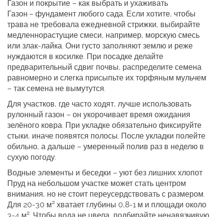
Газон и покрытие – как выбрать и ухаживать
Газон – фундамент любого сада. Если хотите, чтобы
трава не требовала ежедневной стрижки, выбирайте
медленнорастущие смеси, например, морскую смесь
или злак-лайка. Они густо заполняют землю и реже
нуждаются в косилке. При посадке делайте
предварительный сдвиг почвы, распределите семена
равномерно и слегка присыпьте их торфяным мульчем
– так семена не вымутутся.
Для участков, где часто ходят, лучше использовать
рулонный газон – он укорочивает время ожидания
зелёного ковра. При укладке обязательно фиксируйте
стыки, иначе появятся полосы. После укладки полейте
обильно, а дальше – умеренный полив раз в неделю в
сухую погоду.
Водные элементы и беседки – уют без лишних хлопот
Пруд на небольшом участке может стать центром
внимания, но не стоит переусердствовать с размером.
Для 20‑30 м² хватает глубины 0,8‑1 м и площади около
3‑4 м². Чтобы вода не цвела, подбирайте ненавязчивую