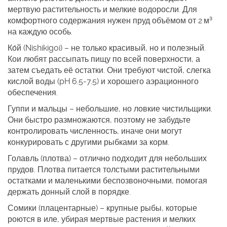
мертвую растительность и мелкие водоросли. Для
комфортного содержания нужен пруд объёмом от 2 м³
на каждую особь.
Ко́й (Nishikigoi)
– не только красивый, но и полезный.
Кои любят рассыпать пищу по всей поверхности, а
затем съедать её остатки. Они требуют чистой, слегка
кислой воды (pH 6.5‑7.5) и хорошего аэрационного
обеспечения.
Гуппи и мальцы
– небольшие, но ловкие чистильщики.
Они быстро размножаются, поэтому не забудьте
контролировать численность, иначе они могут
конкурировать с другими рыбками за корм.
Голавль (плотва)
– отлично подходит для небольших
прудов. Плотва питается толстыми растительными
остатками и маленькими беспозвоночными, помогая
держать донный слой в порядке.
Сомики (плацентарные)
– крупные рыбы, которые
роются в иле, убирая мертвые растения и мелких