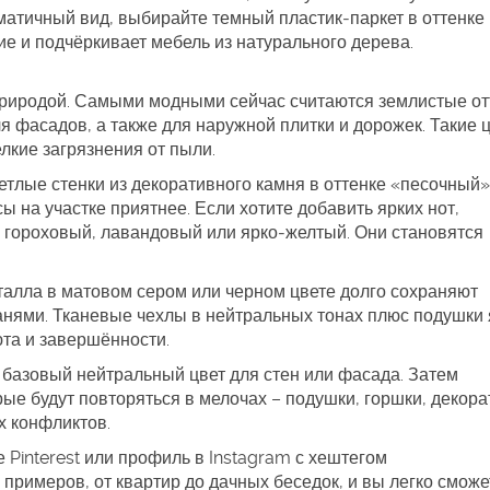
атичный вид, выбирайте темный пластик‑паркет в оттенке
е и подчёркивает мебель из натурального дерева.
риродой. Самыми модными сейчас считаются землистые от
ля фасадов, а также для наружной плитки и дорожек. Такие 
елкие загрязнения от пыли.
етлые стенки из декоративного камня в оттенке «песочный»
ы на участке приятнее. Если хотите добавить ярких нот,
– гороховый, лавандовый или ярко‑желтый. Они становятся
еталла в матовом сером или черном цвете долго сохраняют
анями. Тканевые чехлы в нейтральных тонах плюс подушки 
юта и завершённости.
 базовый нейтральный цвет для стен или фасада. Затем
рые будут повторяться в мелочах – подушки, горшки, декор
х конфликтов.
те Pinterest или профиль в Instagram с хештегом
римеров, от квартир до дачных беседок, и вы легко сможе