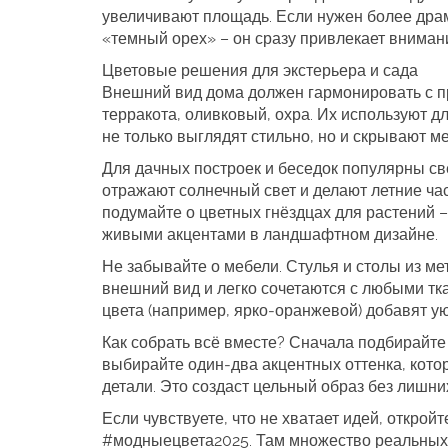
увеличивают площадь. Если нужен более драм
«темный орех» – он сразу привлекает внимани
Цветовые решения для экстерьера и сада
Внешний вид дома должен гармонировать с п
терракота, оливковый, охра. Их используют д
не только выглядят стильно, но и скрывают м
Для дачных построек и беседок популярны св
отражают солнечный свет и делают летние час
подумайте о цветных гнёздцах для растений 
живыми акцентами в ландшафтном дизайне.
Не забывайте о мебели. Стулья и столы из м
внешний вид и легко сочетаются с любыми тк
цвета (например, ярко‑оранжевой) добавят у
Как собрать всё вместе? Сначала подбирайте
выбирайте один‑два акцентных оттенка, кото
детали. Это создаст цельный образ без лишни
Если чувствуете, что не хватает идей, открой
#модныецвета2025. Там множество реальных п