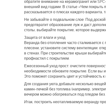
обратите внимание на керамогранит или SPC‑
внешний вид годами. В статье «Чем покрыть 
рассказывается о плюсах каждого варианта, т
Не забывайте о подвальном слое. Под доской 
предотвратит образование луж и даст дополн
столы, выбирайте покрытие, которое выдержит
Защита от влаги и уход
Веранда без отопления часто сталкивается с
плесени, установите систему вентиляции: от
в стенах. При строительстве крыши выбирай
профнастил с покрытием.
Ежесезонный уход прост: очистите поверхност
необходимости обновите покрытие. Если вы ис
Это поможет сохранить цвет и устойчивость к 
Для создания уюта добавьте несколько веще
камин‑печкой без топлива (например, электри
вечером можно обогреваться под пледом без
Итак, построить неотапливаемую веранду про