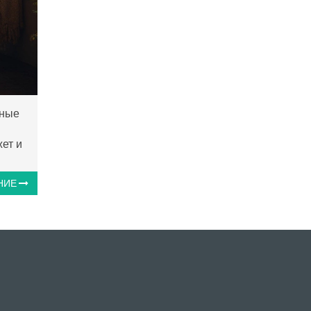
ьные
жет и
НИЕ