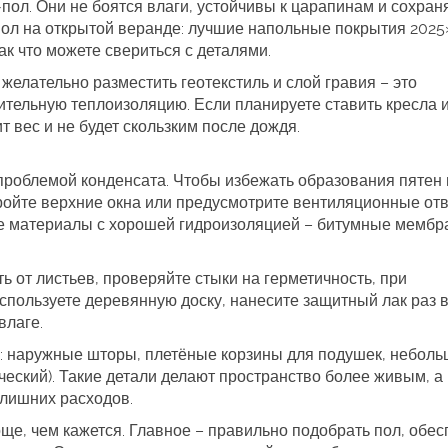
пол. Они не боятся влаги, устойчивы к царапинам и сохран
пол на открытой веранде: лучшие напольные покрытия 2025
ак что можете свериться с деталями.
желательно разместить геотекстиль и слой гравия – это
ительную теплоизоляцию. Если планируете ставить кресла 
 вес и не будет скользким после дождя.
 проблемой конденсата. Чтобы избежать образования пятен 
кройте верхние окна или предусмотрите вентиляционные от
те материалы с хорошей гидроизоляцией – битумные мембр
ь от листьев, проверяйте стыки на герметичность, при
пользуете деревянную доску, нанесите защитный лак раз в 
влаге.
й: наружные шторы, плетёные корзины для подушек, небол
ческий). Такие детали делают пространство более живым, а
 лишних расходов.
ще, чем кажется. Главное – правильно подобрать пол, обес