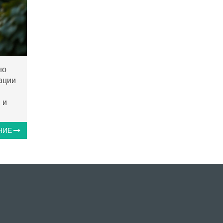
но
ации
 и
НИЕ