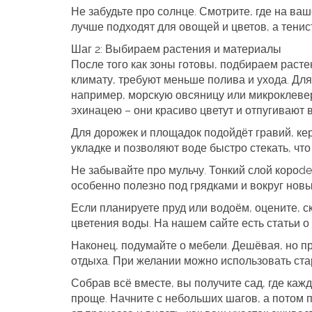
Не забудьте про солнце. Смотрите, где на ваш
лучше подходят для овощей и цветов, а тенис
Шаг 2: Выбираем растения и материалы
После того как зоны готовы, подбираем раст
климату, требуют меньше полива и ухода. Для 
например, морскую овсяницу или микроклевер
эхинацею – они красиво цветут и отпугивают 
Для дорожек и площадок подойдёт гравий, ке
укладке и позволяют воде быстро стекать, что
Не забывайте про мульчу. Тонкий слой короde
особенно полезно под грядками и вокруг новы
Если планируете пруд или водоём, оцените, с
цветения воды. На нашем сайте есть статьи о
Наконец, подумайте о мебели. Дешёвая, но пр
отдыха. При желании можно использовать стар
Собрав всё вместе, вы получите сад, где каж
проще. Начните с небольших шагов, а потом 