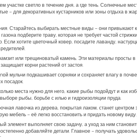
ем участке светло в течение дня, а где тень. Солнечные мес
тые – для декоративных кустарников или зоны отдыха в жар
ения. Старайтесь выбирать местные виды – они привыкают к
газона подберите траву, которая не требует частой стрижки
. Если хотите цветочный ковер, посадите лаванду, настурц
вредителей.
рамзит или трещиноватый камень. Эти материалы просты в
 защищает корни растений от застоя.
nой мульчи подкашивает сорняки и сохраняет влагу в почве
х посадок.
колько места нужно для него, какие рыбы подойдут и как из
 выборе рыбы, борьбе с илью и гидроизоляции пруда.
очная лавочка из дерева, покрытая лаком, станет центром 
ую мебель – её легко восстановить и придать новому виду.
дый элемент выполняет свою задачу, а уход за ним станови
постепенно добавляйте детали. Главное – получать удоволь