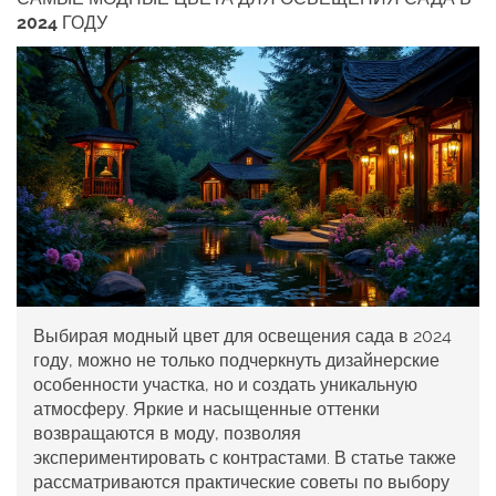
2024 ГОДУ
Выбирая модный цвет для освещения сада в 2024
году, можно не только подчеркнуть дизайнерские
особенности участка, но и создать уникальную
атмосферу. Яркие и насыщенные оттенки
возвращаются в моду, позволяя
экспериментировать с контрастами. В статье также
рассматриваются практические советы по выбору