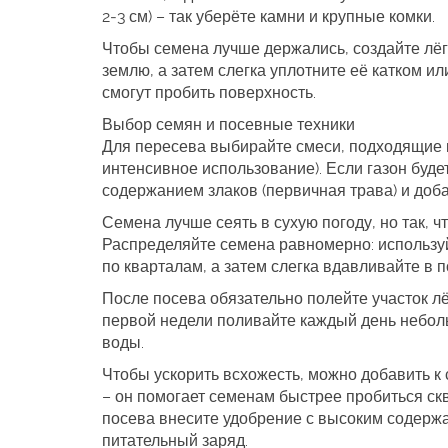
2‑3 см) – так уберёте камни и крупные комки.
Чтобы семена лучше держались, создайте лёг
землю, а затем слегка уплотните её катком и
смогут пробить поверхность.
Выбор семян и посевные техники
Для пересева выбирайте смеси, подходящие к 
интенсивное использование). Если газон буде
содержанием злаков (первичная трава) и доб
Семена лучше сеять в сухую погоду, но так, 
Распределяйте семена равномерно: используй
по кварталам, а затем слегка вдавливайте в п
После посева обязательно полейте участок л
первой недели поливайте каждый день неболь
воды.
Чтобы ускорить всхожесть, можно добавить 
– он помогает семенам быстрее пробиться скв
посева внесите удобрение с высоким содерж
питательный заряд.