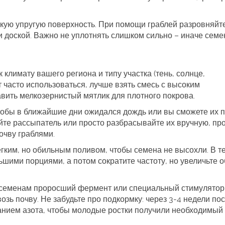
кую упругую поверхность. При помощи граблей разровняйт
ли доской. Важно не уплотнять слишком сильно – иначе семе
климату вашего региона и типу участка (тень, солнце,
т часто использоваться, лучше взять смесь с высоким
авить мелкозернистый мятлик для плотного покрова.
чтобы в ближайшие дни ожидался дождь или вы сможете их п
те рассыпатель или просто разбрасывайте их вручную, пр
очву граблями.
ёгким, но обильным поливом, чтобы семена не высохли. В т
шими порциями, а потом сократите частоту, но увеличьте 
к семенам проросший фермент или специальный стимулятор
озь почву. Не забудьте про подкормку: через 3‑4 недели по
анием азота, чтобы молодые ростки получили необходимый