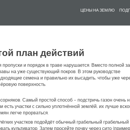
ЦЕНЫ НА ЗЕМЛЮ
ПОДГ
той план действий
я пропуски и порядок в траве нарушается. Вместо полной 
травы на уже существующий покров. В этом руководстве
подходящие семена и правильно их высадить, чтобы уже чер
вёровую поверхность.
сорняков. Самый простой способ – подстричь газон очень н
сли есть участки с сильно уплотнённой землёй, их лучше вско
емян легче прорваться.
лёгких участков подойдёт обычный грабельный грабельный
вать культиватор. Затем просейте почву через сито (приме