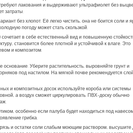
 требуют лакования и выдерживают ультрафиолет без выцве
т затраты.
риант без хлопот. Её легко чистить, она не боится соли и я
холодную погоду может стать скользкой.
сочетает в себе естественный вид и повышенную стойкост
туру, становится более плотной и устойчивой к влаге. Это
вом и композитом.
те основание. Уберите растительность, выровняйте грунт и
сорняков под настилом. На мягкой почве рекомендуется сло
ных и композитных досок используйте короба или системы
ровной, а воздух сможет циркулировать. ПВХ‑доску обычно
аж.
тиком, особенно если палуба будет находиться под навесо
появление грибка.
 грязь и остатки соли слабым моющим раствором, высушите 