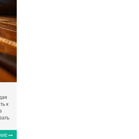
дая
ть к
в
вать
НИЕ