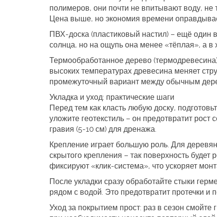
полимеров, они почти не впитывают воду, не
Цена выше, но экономия времени оправдывае
ПВХ‑доска (пластиковый настил) – ещё один ва
солнца, но на ощупь она менее «тёплая», а в 
Термообработанное дерево (термодревесина) 
высоких температурах древесина меняет струк
промежуточный вариант между обычным дере
Укладка и уход: практические шаги
Перед тем как класть любую доску, подготовь
уложите геотекстиль – он предотвратит рост 
гравия (5‑10 см) для дренажа.
Крепление играет большую роль. Для деревян
скрытого крепления – так поверхность будет 
фиксируют «клик‑система», что ускоряет монт
После укладки сразу обработайте стыки герме
рядом с водой. Это предотвратит протечки и 
Уход за покрытием прост: раз в сезон смойте