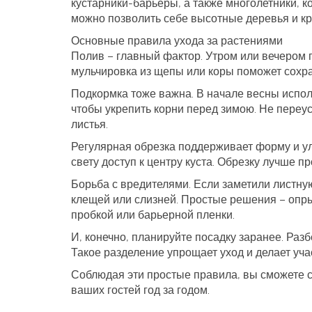
кустарники-барьеры, а также многолетники, к
можно позволить себе высотные деревья и кр
Основные правила ухода за растениями
Полив – главный фактор. Утром или вечером 
мульчировка из щепы или коры поможет сохра
Подкормка тоже важна. В начале весны испол
чтобы укрепить корни перед зимою. Не переу
листья.
Регулярная обрезка поддерживает форму и ул
свету доступ к центру куста. Обрезку лучше пр
Борьба с вредителями. Если заметили листную
клещей или слизней. Простые решения – опр
пробкой или барьерной пленки.
И, конечно, планируйте посадку заранее. Раз
Такое разделение упрощает уход и делает уч
Соблюдая эти простые правила, вы сможете с
ваших гостей год за годом.