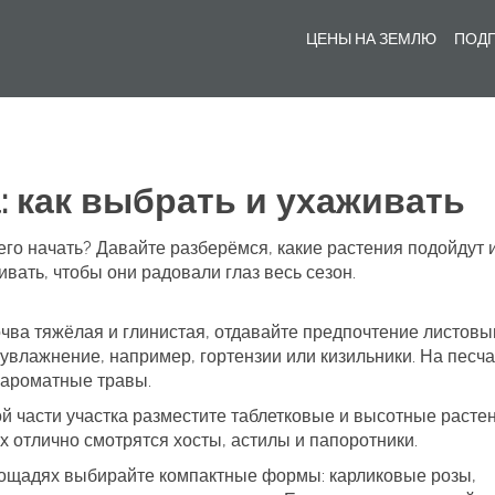
ЦЕНЫ НА ЗЕМЛЮ
ПОДГ
: как выбрать и ухаживать
 чего начать? Давайте разберёмся, какие растения подойдут
вать, чтобы они радовали глаз весь сезон.
очва тяжёлая и глинистая, отдавайте предпочтение листов
увлажнение, например, гортензии или кизильники. На песч
и ароматные травы.
й части участка разместите таблетковые и высотные расте
 отлично смотрятся хосты, астилы и папоротники.
лощадях выбирайте компактные формы: карликовые розы,