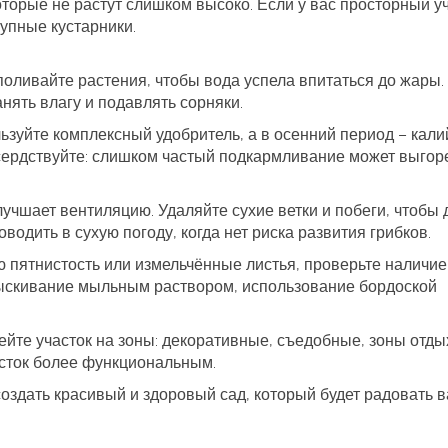
оторые не растут слишком высоко. Если у вас просторный уч
упные кустарники.
поливайте растения, чтобы вода успела впитаться до жары.
нять влагу и подавлять сорняки.
ьзуйте комплексный удобритель, а в осенний период – кали
сердствуйте: слишком частый подкармливание может выгор
учшает вентиляцию. Удаляйте сухие ветки и побеги, чтобы 
оводить в сухую погоду, когда нет риска развития грибков.
 пятнистость или измельчённые листья, проверьте наличие 
ыскивание мыльным раствором, использование бордоской
бейте участок на зоны: декоративные, съедобные, зоны отды
асток более функциональным.
оздать красивый и здоровый сад, который будет радовать в