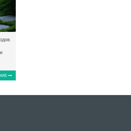
одов.
не
НИЕ