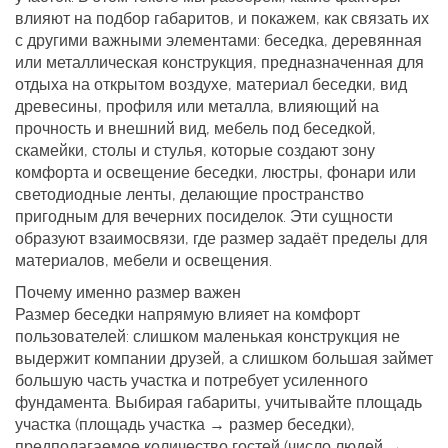
влияют на подбор габаритов, и покажем, как связать их
с другими важными элементами:
беседка
,
деревянная
или металлическая конструкция, предназначенная для
отдыха на открытом воздухе
,
материал беседки
,
вид
древесины, профиля или металла, влияющий на
прочность и внешний вид
,
мебель под беседкой
,
скамейки, столы и стулья, которые создают зону
комфорта
и
освещение беседки
,
люстры, фонари или
светодиодные ленты, делающие пространство
пригодным для вечерних посиделок
. Эти сущности
образуют взаимосвязи, где размер задаёт пределы для
материалов, мебели и освещения.
Почему именно размер важен
Размер беседки напрямую
влияет
на комфорт
пользователей: слишком маленькая конструкция не
выдержит компании друзей, а слишком большая займет
большую часть участка и потребует усиленного
фундамента. Выбирая габариты, учитывайте площадь
участка (
площадь участка → размер беседки
),
предполагаемое количество гостей (
число людей →