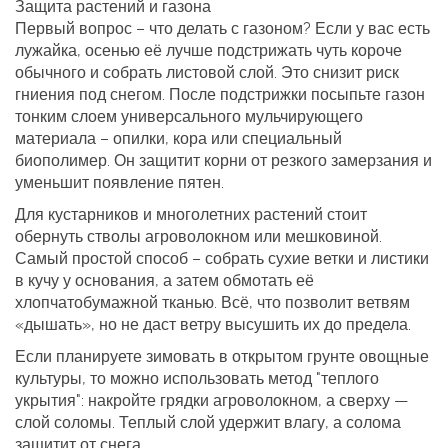
Защита растений и газона
Первый вопрос – что делать с газоном? Если у вас есть
лужайка, осенью её лучше подстрижать чуть короче
обычного и собрать листовой слой. Это снизит риск
гниения под снегом. После подстрижки посыпьте газон
тонким слоем универсального мульчирующего
материала – опилки, кора или специальный
биополимер. Он защитит корни от резкого замерзания и
уменьшит появление пятен.
Для кустарников и многолетних растений стоит
обернуть стволы агроволокном или мешковиной.
Самый простой способ – собрать сухие ветки и листики
в кучу у основания, а затем обмотать её
хлопчатобумажной тканью. Всё, что позволит ветвям
«дышать», но не даст ветру высушить их до предела.
Если планируете зимовать в открытом грунте овощные
культуры, то можно использовать метод "теплого
укрытия": накройте грядки агроволокном, а сверху —
слой соломы. Теплый слой удержит влагу, а солома
защитит от снега.