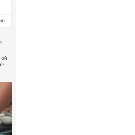
чв
то
лой
те