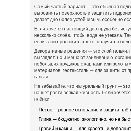
Самый частый вариант — это обычная подго
выровнять поверхность и защитить гидроиз
делает дно более устойчивым, особенно есл
Если хочется настоящий
дно пруда
без иску
несколько слоёв, чтобы вода не утекала. Та
если слои проложить плохо, получится болот
Декоративные решения — это слой гальки, 
выглядят, но и мешают заиливанию: органик
небольших прудиков с карпами или золотым
материалов: геотекстиль — для защиты от п
гальки.
Не забывайте, что натуральный грунт — это
начнет расти всякая живность. Если хочетс
плёнки.
Песок — ровное основание и защита плён
Глина — бюджетно, экологично, но не быс
Гравий и камни — для красоты и дополни