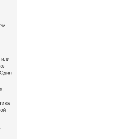
тем
 или
же
 Один
в,
атива
лой
а