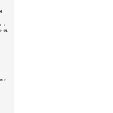
н
т в
ния:
ля и