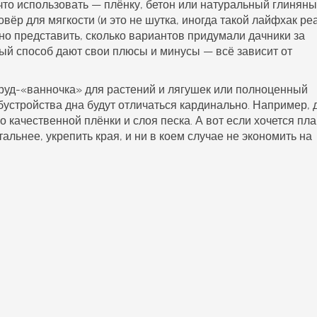
что использовать — плёнку, бетон или натуральный глинян
ковёр для мягкости (и это не шутка, иногда такой лайфхак ре
но представить, сколько вариантов придумали дачники за
ый способ дают свои плюсы и минусы — всё зависит от
пруд-«ванночка» для растений и лягушек или полноценный
бустройства дна будут отличаться кардинально. Например, 
 качественной плёнки и слоя песка. А вот если хочется пл
льнее, укрепить края, и ни в коем случае не экономить на