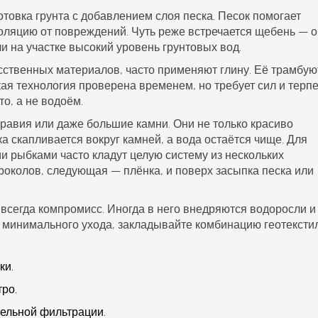
товка грунта с добавлением слоя песка. Песок помогает
оляцию от повреждений. Чуть реже встречается щебень — о
и на участке высокий уровень грунтовых вод.
сственных материалов, часто применяют глину. Её трамбую
кая технология проверена временем, но требует сил и терпе
о, а не водоём.
гравия или даже большие камни. Они не только красиво
а скапливается вокруг камней, а вода остаётся чище. Для
и рыбками часто кладут целую систему из нескольких
роколов, следующая — плёнка, и поверх засыпка песка или
 всегда компромисс. Иногда в него внедряются водоросли и
я минимального ухода, закладывайте комбинацию геотексти
ки.
тро.
тельной фильтрации.