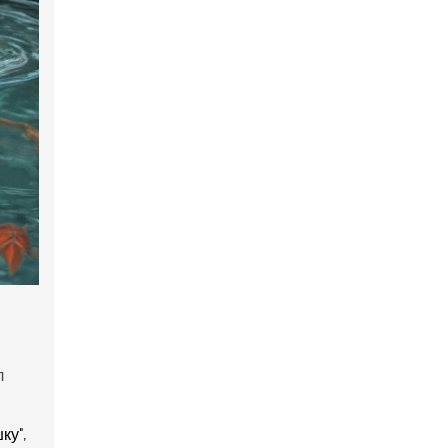
л
ку",