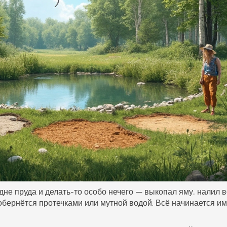
 дне пруда и делать-то особо нечего — выкопал яму, налил 
 обернётся протечками или мутной водой. Всё начинается и