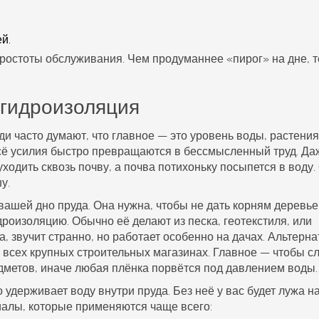
й.
простоты обслуживания. Чем продуманнее «пирог» на дне, 
 гидроизоляция
ди часто думают, что главное — это уровень воды, растения
сё усилия быстро превращаются в бессмысленный труд. Да
уходить сквозь почву, а почва потихоньку посыпется в воду.
у.
 вашей
дно пруда
. Она нужна, чтобы не дать корням деревье
роизоляцию. Обычно её делают из песка, геотекстиля, или
, звучит странно, но работает особенно на дачах. Альтерн
 всех крупных строительных магазинах. Главное — чтобы с
метов, иначе любая плёнка порвётся под давлением воды.
о удерживает воду внутри пруда. Без неё у вас будет лужа н
иалы, которые применяются чаще всего: