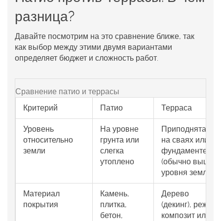
разница?
Давайте посмотрим на это сравнение ближе, так
как выбор между этими двумя вариантами
определяет бюджет и сложность работ.
Сравнение патио и террасы
Критерий
Патио
Терраса
Уровень
На уровне
Приподнята
относительно
грунта или
на сваях или
земли
слегка
фундаменте
утоплено
(обычно выше
уровня земли)
Материал
Камень,
Дерево
покрытия
плитка,
(декинг), реже
бетон,
композит или