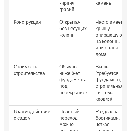
кирпич,
камень
гравий
Конструкция
Открытая,
Часто имеет
без несущих
крышу,
колонн
опирающуюся
на колонны
или стены
дома
Стоимость
Обычно
Выше
строительства
ниже (нет
(требуется
фундамента
фундамент,
под
стропильная
перекрытие)
система,
кровля)
Взаимодействие
Плавный
Разделена
с садом
переход,
бортиками,
можно
четкая
посадить
граница